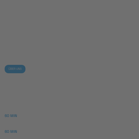
95+
100%
Zufriedene
Kunden
Qualität
ÜBER UNS
Einfach. Schnell.
Individuell.
60 MIN
Angebot
60 MIN