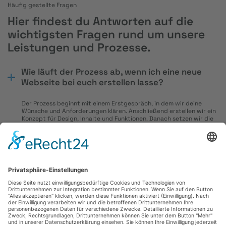
Häufig gestellte Fragen
Hier findest du Antworten auf die
wichtigsten Fragen rund um unsere
Leistungen und Prozesse.
Wie läuft der Prozess ab, wenn ich eine neue
Webseite bei euch erstellen lasse?
Der Prozess beginnt mit einem Erstgespräch, in dem wir deine
Wünsche und Anforderungen klären. Anschließend erstellen wir ein
Konzept für Design, Inhalte und Funktionen. Danach setzen wir die
Webseite technisch um und integrieren deine Inhalte oder
unterstützen dich bei der Erstellung. Vor dem Launch testen wir
alles gründlich und nehmen letzte Anpassungen vor. Nach deiner
Freigabe geht die Webseite live, und auf Wunsch kümmern wir uns
auch danach um Wartung und Updates.
Wie lange dauert es, bis meine Webseite online
ist?
Die Dauer hängt von verschiedenen Faktoren ab, wie dem Umfang