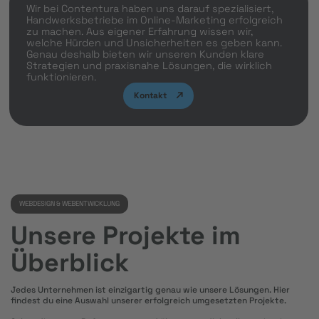
Wir bei Contentura haben uns darauf spezialisiert,
Handwerksbetriebe im Online-Marketing erfolgreich
zu machen. Aus eigener Erfahrung wissen wir,
welche Hürden und Unsicherheiten es geben kann.
Genau deshalb bieten wir unseren Kunden klare
Strategien und praxisnahe Lösungen, die wirklich
funktionieren.
Kontakt
WEBDESIGN & WEBENTWICKLUNG
Unsere Projekte im
Überblick
Jedes Unternehmen ist einzigartig genau wie unsere Lösungen. Hier
findest du eine Auswahl unserer erfolgreich umgesetzten Projekte.